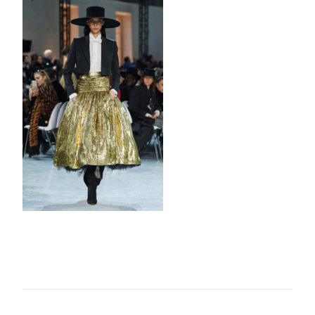
VAUTHIER
HC
SS20
LOOK
18