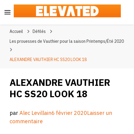
Elevated
#BeElevated
Accueil
Défilés
Les prouesses de Vauthier pour la saison Printemps/Été 2020
ALEXANDRE VAUTHIER HC SS20 LOOK 18
ALEXANDRE VAUTHIER
HC SS20 LOOK 18
par
Alec Levillain
6 février 2020
Laisser un
sur
commentaire
ALEXANDRE