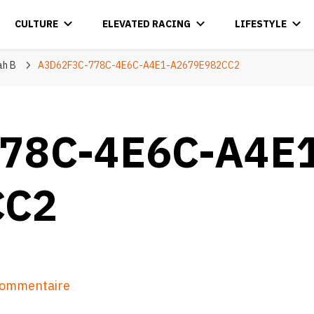
CULTURE
ELEVATED RACING
LIFESTYLE
ah B
A3D62F3C-778C-4E6C-A4E1-A2679E982CC2
78C-4E6C-A4E1
CC2
sur
 commentaire
A3D62F3C-