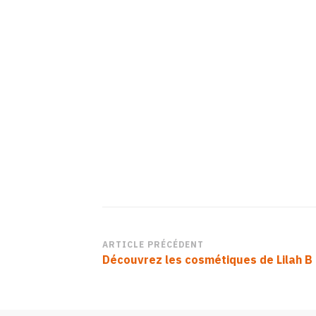
778C-
4E6C-
A4E1-
A2679E982CC2
Navigation
ARTICLE PRÉCÉDENT
Découvrez les cosmétiques de Lilah B
d’article