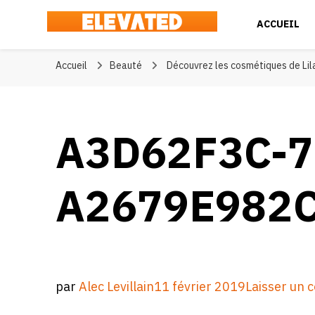
ACCUEIL
Elevated
#BeElevated
Accueil
Beauté
Découvrez les cosmétiques de Lil
A3D62F3C-7
A2679E982
par
Alec Levillain
11 février 2019
Laisser un