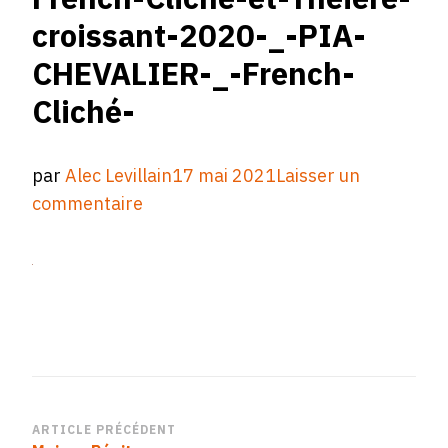
croissant-2020-_-PIA-
CHEVALIER-_-French-
Cliché-
par
Alec Levillain
17 mai 2021
Laisser un
sur
commentaire
Petit-
Déjeuner-
Nicolas-
Paciello.-
Religieuse2020-
_-
PIA-
CHEVALIER-
Navigation
ARTICLE PRÉCÉDENT