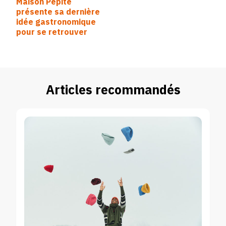
Maison Pépite
_-
d’article
présente sa dernière
French-
idée gastronomique
Cliché-
pour se retrouver
et-
Théière-
croissant-
Articles recommandés
2020-
_-
PIA-
CHEVALIER-
_-
French-
Cliché-