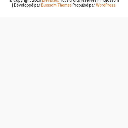
© Copyright 2026
Elevated
. Tous droits réservés.
Pin Blossom
| Développé par
Blossom Themes
.Propulsé par
WordPress
.