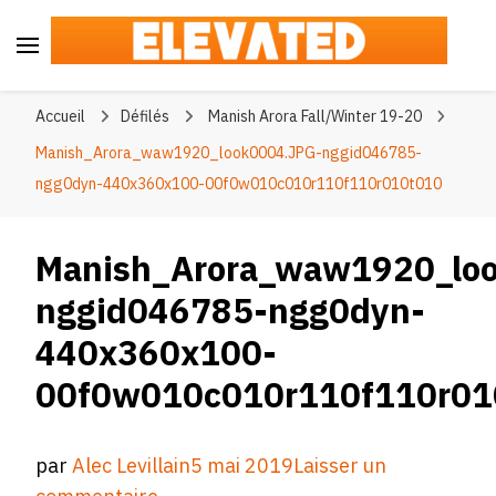
Elevated
#BeElevated
Accueil
Défilés
Manish Arora Fall/Winter 19-20
Manish_Arora_waw1920_look0004.JPG-nggid046785-
ngg0dyn-440x360x100-00f0w010c010r110f110r010t010
Manish_Arora_waw1920_lo
nggid046785-ngg0dyn-
440x360x100-
00f0w010c010r110f110r01
par
Alec Levillain
5 mai 2019
Laisser un