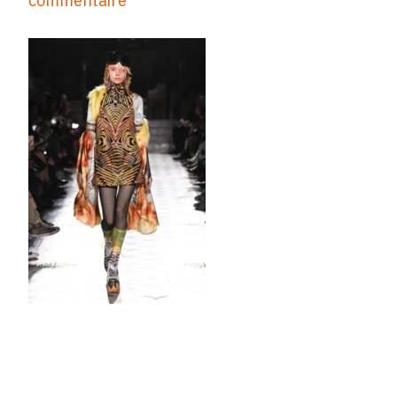
sur
commentaire
Manish_Arora_waw1920_look0004.
nggid046785-
ngg0dyn-
440x360x100-
00f0w010c010r110f110r010t010