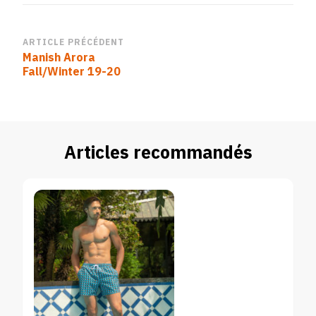
Navigation
ARTICLE PRÉCÉDENT
Manish Arora
d’article
Fall/Winter 19-20
Articles recommandés