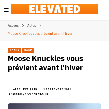
Elevated
#BeElevated
Accueil
Actus
Moose Knuckles vous prévient avant l’hiver
ACTUS
MODE
Moose Knuckles vous
prévient avant l’hiver
par
ALEC LEVILLAIN
1 SEPTEMBRE 2021
SUR
LAISSER UN COMMENTAIRE
MOOSE
KNUCKLES
VOUS