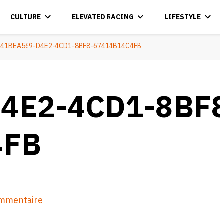
CULTURE
ELEVATED RACING
LIFESTYLE
41BEA569-D4E2-4CD1-8BF8-67414B14C4FB
4E2-4CD1-8BF
4FB
sur
ommentaire
41BEA569-