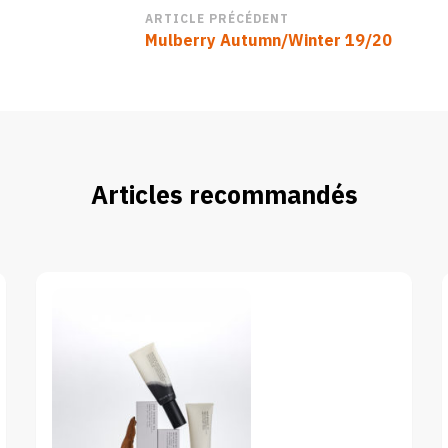
Navigation
ARTICLE PRÉCÉDENT
Mulberry Autumn/Winter 19/20
d’article
Articles recommandés