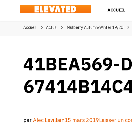
ACCUEIL
Elevated
#BeElevated
Accueil
Actus
Mulberry Autumn/Winter 19/20
41BEA569-D
67414B14C
par
Alec Levillain
15 mars 2019
Laisser un c