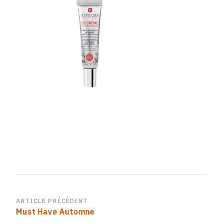
BC7E-
22E34382C6C3
Navigation
ARTICLE PRÉCÉDENT
Must Have Automne
d’article