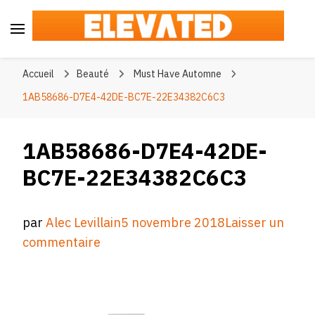
Elevated
#BeElevated
Accueil
Beauté
Must Have Automne
1AB58686-D7E4-42DE-BC7E-22E34382C6C3
1AB58686-D7E4-42DE-
BC7E-22E34382C6C3
par
Alec Levillain
5 novembre 2018
Laisser un
sur
commentaire
1AB58686-
D7E4-
42DE-