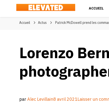
ACCUEIL
Elevated
#BeElevated
Accueil
Actus
Patrick McDowell prend les comman
Lorenzo Berni
photographe
par
Alec Levillain
8 avril 2021
Laisser un com