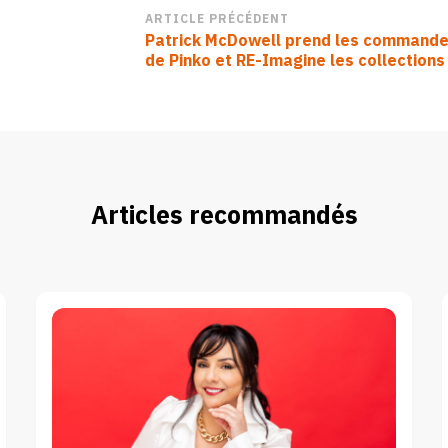
Navigation
ARTICLE PRÉCÉDENT
Patrick McDowell prend les command
d’article
de Pinko et RE-Imagine les collections
Articles recommandés