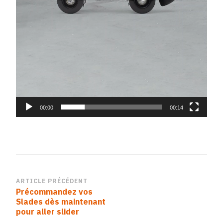
00:00
00:14
Navigation
ARTICLE PRÉCÉDENT
Précommandez vos
d’article
Slades dès maintenant
pour aller slider