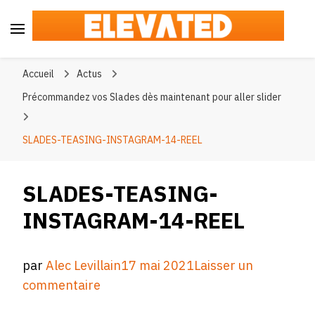
Elevated
#BeElevated
Accueil
Actus
Précommandez vos Slades dès maintenant pour aller slider
SLADES-TEASING-INSTAGRAM-14-REEL
SLADES-TEASING-
INSTAGRAM-14-REEL
par
Alec Levillain
17 mai 2021
Laisser un
sur
commentaire
SLADES-