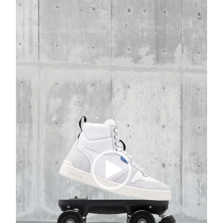
Lecteur
TEASING-
vidéo
INSTAGRAM-
14-
REEL