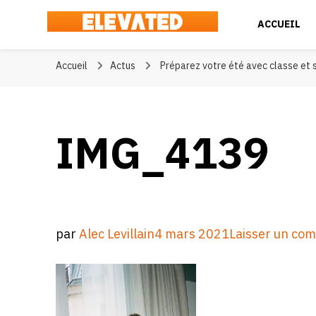
ACCUEIL
Elevated
#BeElevated
Accueil
Actus
Préparez votre été avec classe et 
IMG_4139
par
Alec Levillain
4 mars 2021
Laisser un co