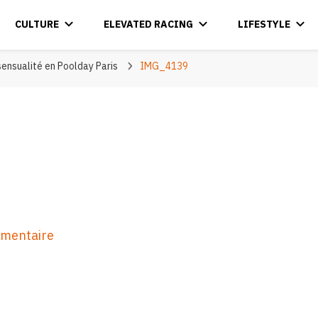
CULTURE
ELEVATED RACING
LIFESTYLE
sensualité en Poolday Paris
IMG_4139
sur
mmentaire
IMG_4139