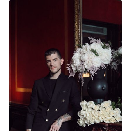
OU
L’INNOVATION
DE
L’ART
FLORAL
PARISIEN