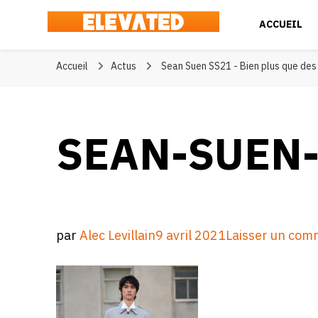
ACCUEIL
Elevated
#BeElevated
Accueil
Actus
Sean Suen SS21 - Bien plus que des 
SEAN-SUEN-
par
Alec Levillain
9 avril 2021
Laisser un com