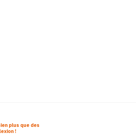
II-
05
ien plus que des
exion !