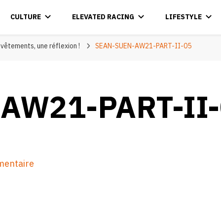
CULTURE
ELEVATED RACING
LIFESTYLE
vêtements, une réflexion !
SEAN-SUEN-AW21-PART-II-05
AW21-PART-II-
sur
mentaire
SEAN-
SUEN-
AW21-
PART-