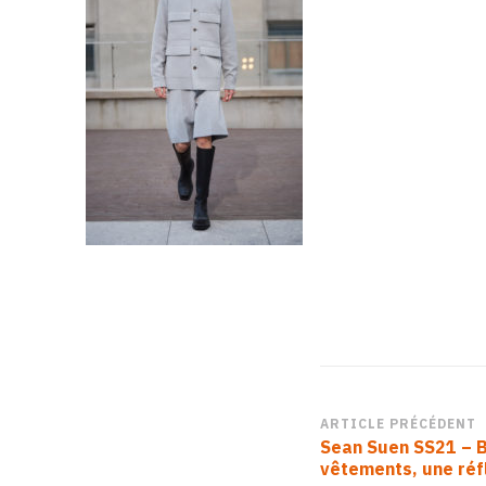
Navigation
ARTICLE PRÉCÉDENT
Sean Suen SS21 – B
d’article
vêtements, une réfl