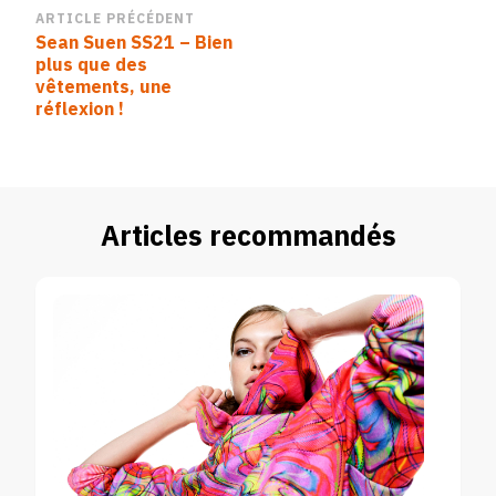
Navigation
ARTICLE PRÉCÉDENT
Sean Suen SS21 – Bien
d’article
plus que des
vêtements, une
réflexion !
Articles recommandés