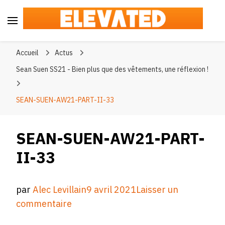
Elevated
#BeElevated
Accueil
Actus
Sean Suen SS21 - Bien plus que des vêtements, une réflexion !
SEAN-SUEN-AW21-PART-II-33
SEAN-SUEN-AW21-PART-
II-33
par
Alec Levillain
9 avril 2021
Laisser un
sur
commentaire
SEAN-