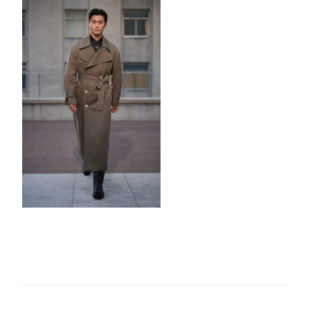
SUEN-
AW21-
PART-
II-
33