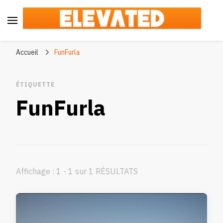
Elevated
#BeElevated
Accueil
FunFurla
ÉTIQUETTE
FunFurla
Affichage : 1 - 1 sur 1 RÉSULTATS
Lecteur
vidéo