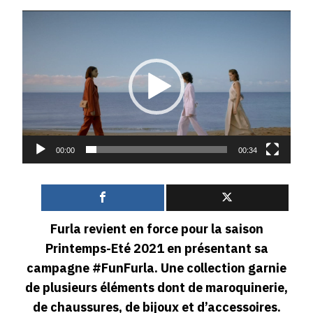
LA
Lecteur
NOUVELLE
COLLECTION
vidéo
PRINTEMPS-
ETE
#FUNFURLA
00:00
00:34
0
Furla revient en force pour la saison
Printemps-Eté 2021 en présentant sa
campagne #FunFurla. Une collection garnie
de plusieurs éléments dont de maroquinerie,
de chaussures, de bijoux et d’accessoires.