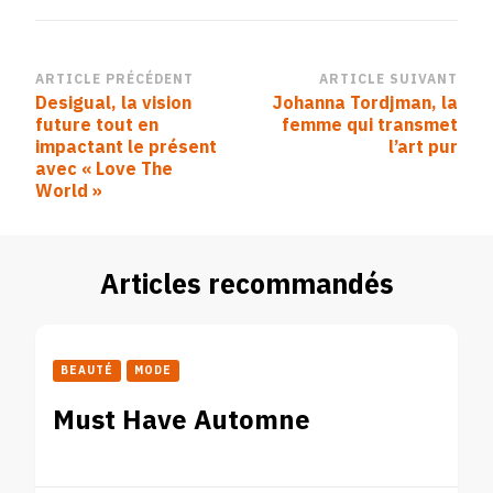
Navigation
ARTICLE PRÉCÉDENT
ARTICLE SUIVANT
Desigual, la vision
Johanna Tordjman, la
d’article
future tout en
femme qui transmet
impactant le présent
l’art pur
avec « Love The
World »
Articles recommandés
BEAUTÉ
MODE
Must Have Automne