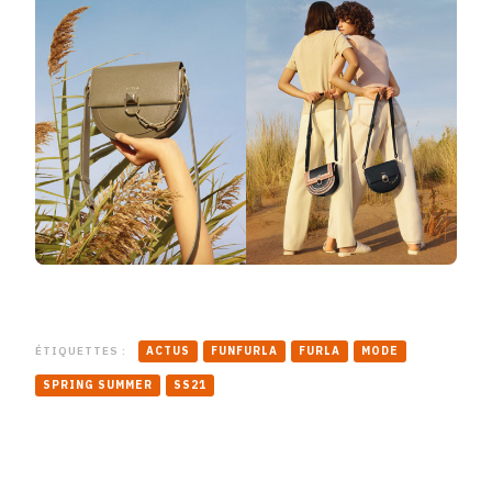
ÉTIQUETTES :
ACTUS
FUNFURLA
FURLA
MODE
SPRING SUMMER
SS21