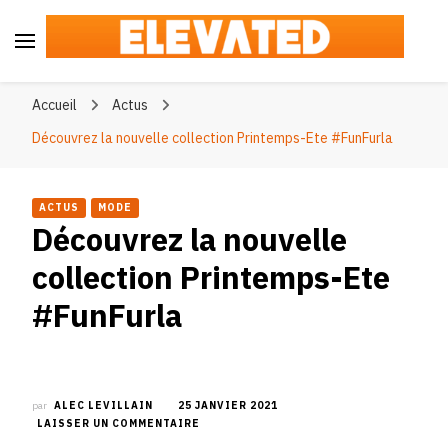
Elevated
#BeElevated
Accueil
Actus
Découvrez la nouvelle collection Printemps-Ete #FunFurla
ACTUS
MODE
Découvrez la nouvelle
collection Printemps-Ete
#FunFurla
par
ALEC LEVILLAIN
25 JANVIER 2021
SUR
LAISSER UN COMMENTAIRE
DÉCOUVREZ