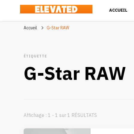
ACCUEIL
Elevated
#BeElevated
Accueil
G-Star RAW
ÉTIQUETTE
G-Star RAW
Affichage : 1 - 1 sur 1 RÉSULTATS