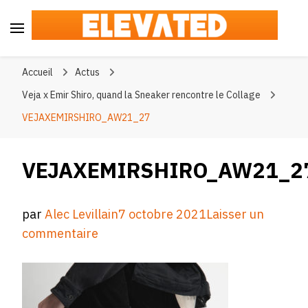
Elevated
#BeElevated
Accueil
Actus
Veja x Emir Shiro, quand la Sneaker rencontre le Collage
VEJAXEMIRSHIRO_AW21_27
VEJAXEMIRSHIRO_AW21_2
par
Alec Levillain
7 octobre 2021
Laisser un
sur
commentaire
VEJAXEMIRSHIRO_AW21_27