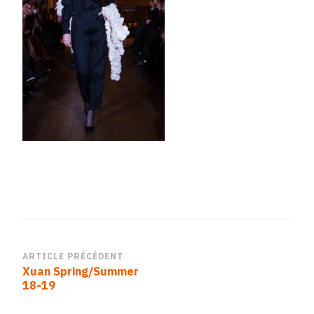
Navigation
ARTICLE PRÉCÉDENT
Xuan Spring/Summer
d’article
18-19