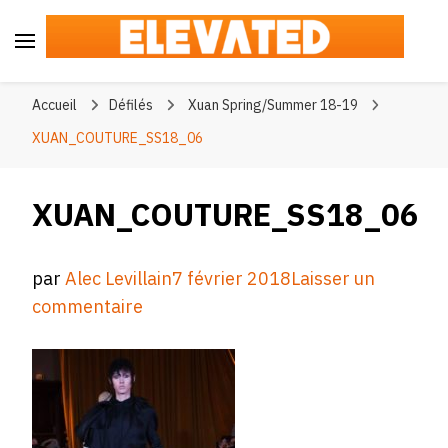
Elevated
#BeElevated
Accueil
Défilés
Xuan Spring/Summer 18-19
XUAN_COUTURE_SS18_06
XUAN_COUTURE_SS18_06
par
Alec Levillain
7 février 2018
Laisser un
sur
commentaire
XUAN_COUTURE_SS18_06