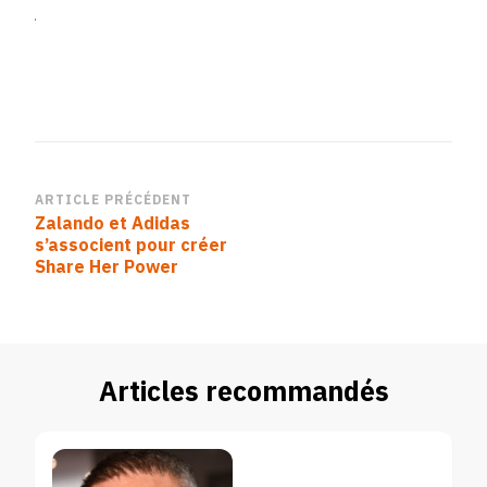
x
adidas_Share
Her
Power
SS21
Navigation
ARTICLE PRÉCÉDENT
Zalando et Adidas
d’article
s’associent pour créer
Share Her Power
Articles recommandés