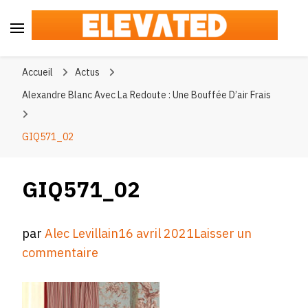
Elevated
#BeElevated
Accueil
Actus
Alexandre Blanc Avec La Redoute : Une Bouffée D’air Frais
GIQ571_02
GIQ571_02
par
Alec Levillain
16 avril 2021
Laisser un
sur
commentaire
GIQ571_02