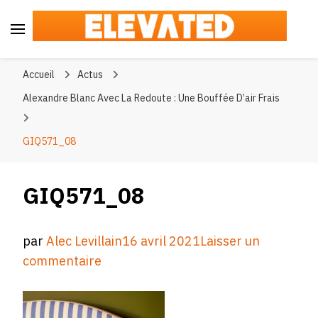
Elevated
#BeElevated
Accueil
Actus
Alexandre Blanc Avec La Redoute : Une Bouffée D’air Frais
GIQ571_08
GIQ571_08
par
Alec Levillain
16 avril 2021
Laisser un
sur
commentaire
GIQ571_08