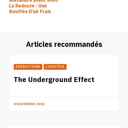
Alexandre Blanc Avec
d’article
La Redoute : Une
Bouffée D’air Frais
Articles recommandés
EXPOSITIONS
LIFESTYLE
The Underground Effect
8 NOVEMBRE 2018