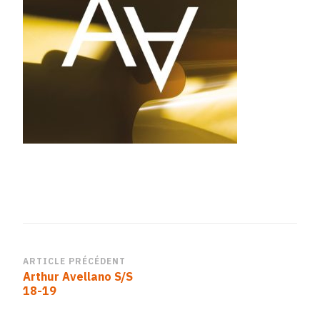
Navigation
ARTICLE PRÉCÉDENT
Arthur Avellano S/S
d’article
18-19