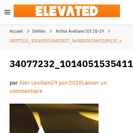
Elevated
#BeElevated
Accueil
Défilés
Arthur Avellano S/S 18-19
34077232_1014051535411817_5658020135693189120_n
34077232_1014051535411
par
Alec Levillain
29 juin 2018
Laisser un
sur
commentaire
34077232_1014051535411817_5