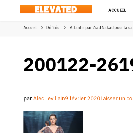
ACCUEIL
Elevated
#BeElevated
Accueil
Défilés
Atlantis par Ziad Nakad pour la s
200122-261
par
Alec Levillain
9 février 2020
Laisser un c