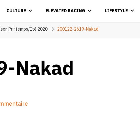
CULTURE
ELEVATED RACING
LIFESTYLE
aison Printemps/Été 2020
200122-2619-Nakad
9-Nakad
sur
ommentaire
200122-
2619-
Nakad