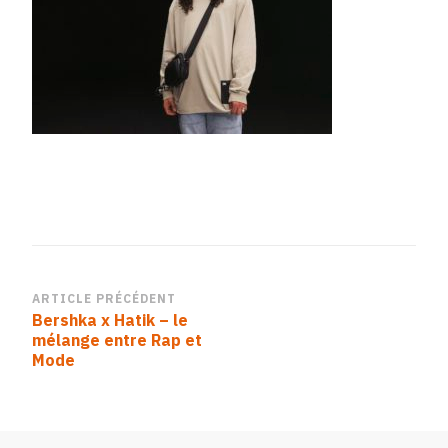
3
Navigation
ARTICLE PRÉCÉDENT
Bershka x Hatik – le
d’article
mélange entre Rap et
Mode