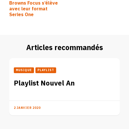
Browns Focus s’élève
d’article
avec leur format
Series One
Articles recommandés
MUSIQUE
PLAYLIST
Playlist Nouvel An
2 JANVIER 2020