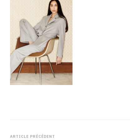
Browns-
Focus-
HERO
Navigation
ARTICLE PRÉCÉDENT