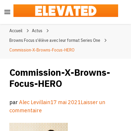
Elevated
#BeElevated
Accueil
Actus
Browns Focus s'élève avec leur format Series One
Commission-X-Browns-Focus-HERO
Commission-X-Browns-
Focus-HERO
par
Alec Levillain
17 mai 2021
Laisser un
sur
commentaire
Commission-
X-