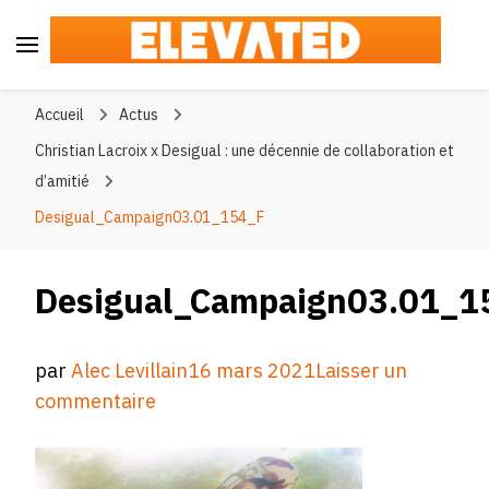
Elevated
#BeElevated
Accueil
Actus
Christian Lacroix x Desigual : une décennie de collaboration et
d’amitié
Desigual_Campaign03.01_154_F
Desigual_Campaign03.01_1
par
Alec Levillain
16 mars 2021
Laisser un
sur
commentaire
Desigual_Campaign03.01_154_F