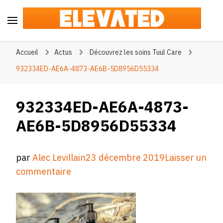
Elevated
#BeElevated
Accueil
Actus
Découvrez les soins Tuul Care
932334ED-AE6A-4873-AE6B-5D8956D55334
932334ED-AE6A-4873-
AE6B-5D8956D55334
par
Alec Levillain
23 décembre 2019
Laisser un
sur
commentaire
932334ED-
AE6A-
4873-