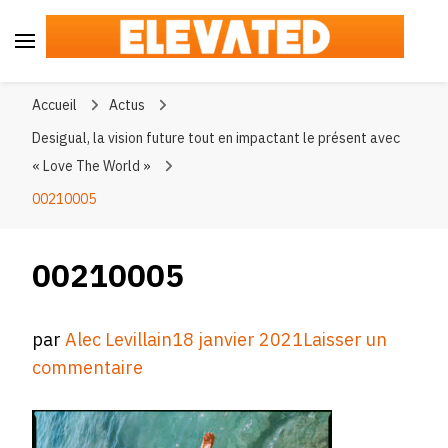
Elevated
#BeElevated
Accueil
Actus
Desigual, la vision future tout en impactant le présent avec
« Love The World »
00210005
00210005
par
Alec Levillain
18 janvier 2021
Laisser un
sur
commentaire
00210005