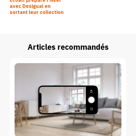
Ecoalf prépare l’hiver
d’article
avec Desigual en
sortant leur collection
Articles recommandés