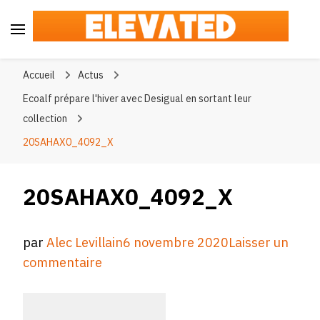
Elevated
#BeElevated
Accueil
Actus
Ecoalf prépare l'hiver avec Desigual en sortant leur
collection
20SAHAX0_4092_X
20SAHAX0_4092_X
par
Alec Levillain
6 novembre 2020
Laisser un
sur
commentaire
20SAHAX0_4092_X