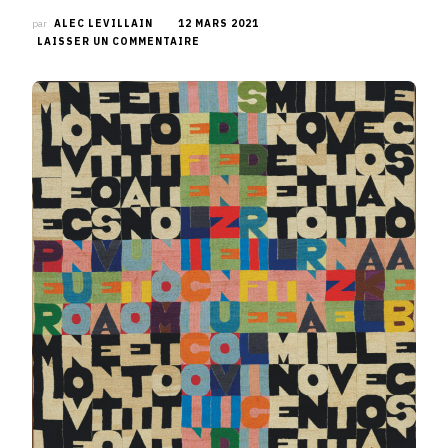
par
ALEC LEVILLAIN
12 MARS 2021
SUR
LAISSER UN COMMENTAIRE
RETROUVEZ
DES
PEINTURES
PHARES
EN
VENTE
AVEC
PHILLIPS
ET
LEUR
VISUALISATION
VIRTUELLE