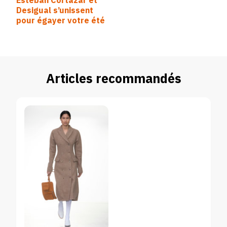
Esteban Cortazar et
d’article
Desigual s’unissent
pour égayer votre été
Articles recommandés