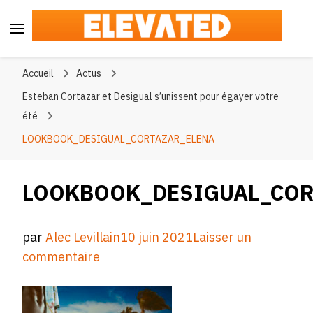
Elevated
#BeElevated
Accueil
Actus
Esteban Cortazar et Desigual s’unissent pour égayer votre
été
LOOKBOOK_DESIGUAL_CORTAZAR_ELENA
LOOKBOOK_DESIGUAL_COR
par
Alec Levillain
10 juin 2021
Laisser un
sur
commentaire
LOOKBOOK_DESIGUAL_CORTAZAR