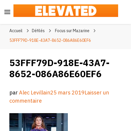
Elevated
#BeElevated
Accueil
Défilés
Focus sur Mazarine
53FFF79D-918E-43A7-8652-086A86E60EF6
53FFF79D-918E-43A7-
8652-086A86E60EF6
par
Alec Levillain
25 mars 2019
Laisser un
sur
commentaire
53FFF79D-
918E-
43A7-