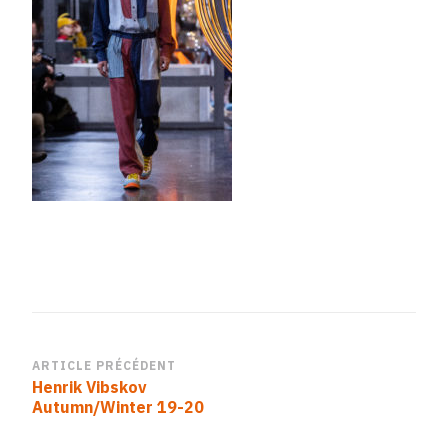
Navigation
ARTICLE PRÉCÉDENT
Henrik Vibskov
d’article
Autumn/Winter 19-20