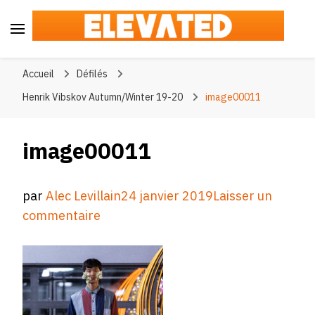
Elevated
#BeElevated
Accueil
Défilés
Henrik Vibskov Autumn/Winter 19-20
image00011
image00011
par
Alec Levillain
24 janvier 2019
Laisser un
sur
commentaire
image00011