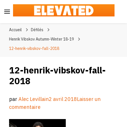
Elevated
#BeElevated
Accueil
Défilés
Henrik Vibskov Autumn-Winter 18-19
12-henrik-vibskov-fall-2018
12-henrik-vibskov-fall-
2018
par
Alec Levillain
2 avril 2018
Laisser un
sur
commentaire
12-
henrik-