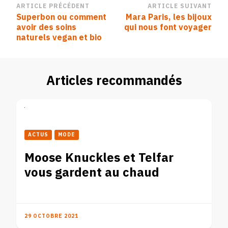
Navigation
ARTICLE PRÉCÉDENT
ARTICLE SUIVANT
Superbon ou comment
Mara Paris, les bijoux
d’article
avoir des soins
qui nous font voyager
naturels vegan et bio
Articles recommandés
ACTUS
MODE
Moose Knuckles et Telfar
vous gardent au chaud
29 OCTOBRE 2021