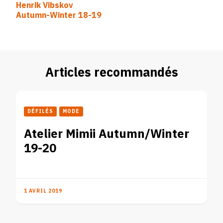
Henrik Vibskov
d’article
Autumn-Winter 18-19
Articles recommandés
DÉFILÉS
MODE
Atelier Mimii Autumn/Winter
19-20
1 AVRIL 2019