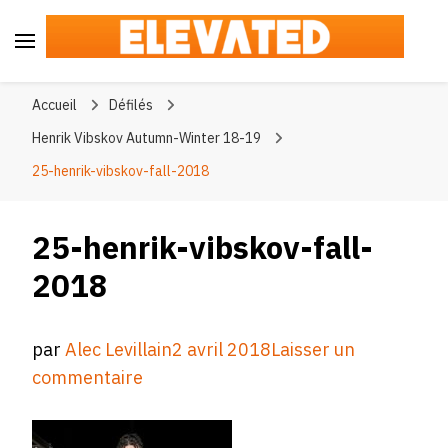
Elevated
#BeElevated
Accueil
Défilés
Henrik Vibskov Autumn-Winter 18-19
25-henrik-vibskov-fall-2018
25-henrik-vibskov-fall-
2018
par
Alec Levillain
2 avril 2018
Laisser un
sur
commentaire
25-
henrik-