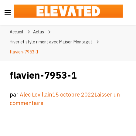
Elevated
#BeElevated
Accueil
Actus
Hiver et style riment avec Maison Montagut
flavien-7953-1
flavien-7953-1
par
Alec Levillain
15 octobre 2022
Laisser un
sur
commentaire
flavien-
7953-
1