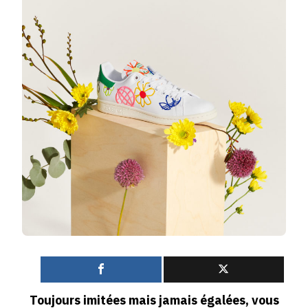
VERT
DE
ZALA
ET
ADIDA
0
Toujours imitées mais jamais égalées, vous