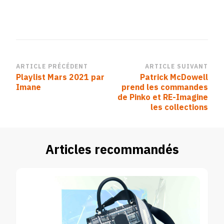
Navigation
ARTICLE PRÉCÉDENT
ARTICLE SUIVANT
Playlist Mars 2021 par
Patrick McDowell
d’article
Imane
prend les commandes
de Pinko et RE-Imagine
les collections
Articles recommandés