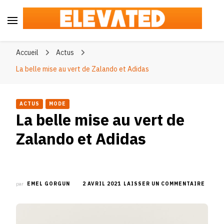
Elevated
#BeElevated
Accueil
Actus
La belle mise au vert de Zalando et Adidas
ACTUS
MODE
La belle mise au vert de
Zalando et Adidas
SUR
par
EMEL GORGUN
2 AVRIL 2021
LAISSER UN COMMENTAIRE
LA
BELLE
MISE
AU