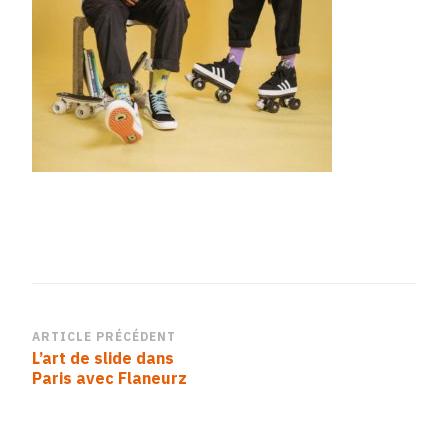
4EBA-
ADBB-
7050C72EBB7F
Navigation
ARTICLE PRÉCÉDENT
L’art de slide dans
d’article
Paris avec Flaneurz