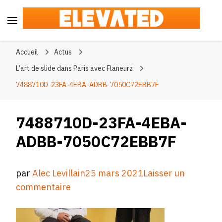
Elevated
#BeElevated
Accueil
Actus
L’art de slide dans Paris avec Flaneurz
7488710D-23FA-4EBA-ADBB-7050C72EBB7F
7488710D-23FA-4EBA-
ADBB-7050C72EBB7F
par
Alec Levillain
25 mars 2021
Laisser un
sur
commentaire
7488710D-
23FA-