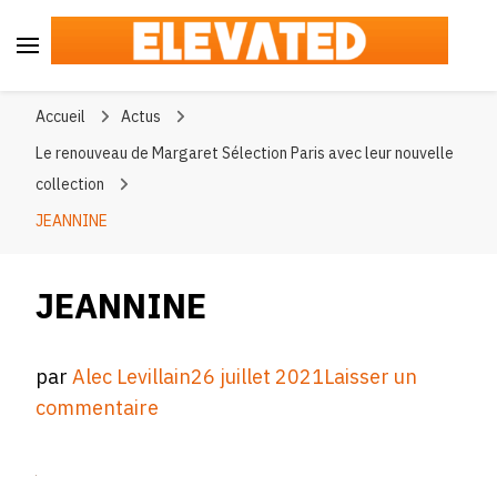
Elevated
#BeElevated
Accueil
Actus
Le renouveau de Margaret Sélection Paris avec leur nouvelle
collection
JEANNINE
JEANNINE
par
Alec Levillain
26 juillet 2021
Laisser un
sur
commentaire
JEANNINE