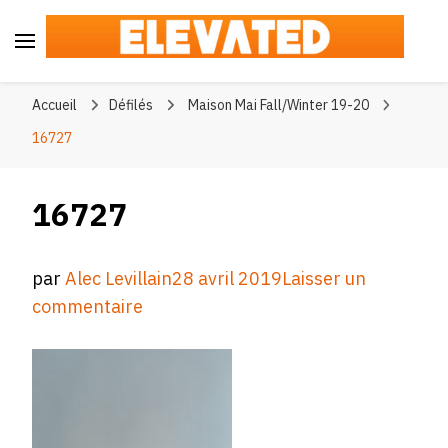
Elevated
#BeElevated
Accueil
Défilés
Maison Mai Fall/Winter 19-20
16727
16727
par
Alec Levillain
28 avril 2019
Laisser un
sur
commentaire
16727