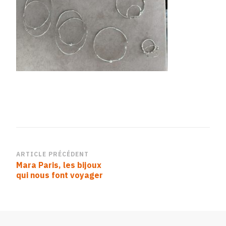
nouvelle-
co_avril-
2103
Navigation
ARTICLE PRÉCÉDENT
Mara Paris, les bijoux
d’article
qui nous font voyager