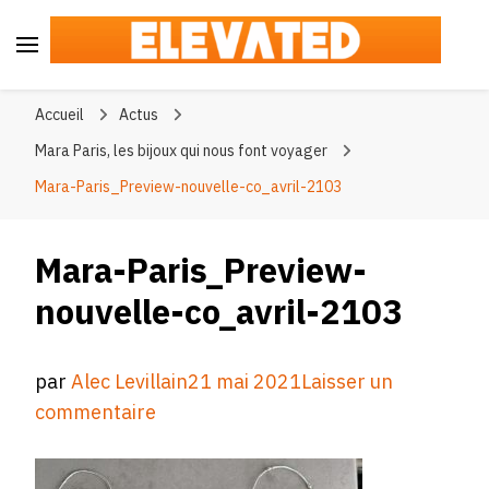
Elevated
#BeElevated
Accueil
Actus
Mara Paris, les bijoux qui nous font voyager
Mara-Paris_Preview-nouvelle-co_avril-2103
Mara-Paris_Preview-
nouvelle-co_avril-2103
par
Alec Levillain
21 mai 2021
Laisser un
sur
commentaire
Mara-
Paris_Preview-