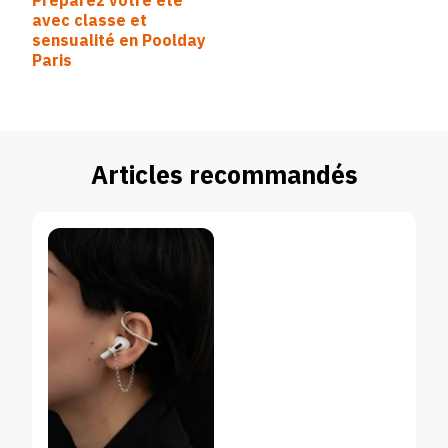
Préparez votre été
d’article
avec classe et
sensualité en Poolday
Paris
Articles recommandés