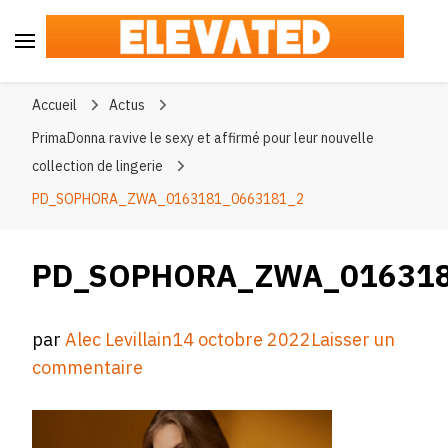
Elevated
#BeElevated
Accueil
Actus
PrimaDonna ravive le sexy et affirmé pour leur nouvelle
collection de lingerie
PD_SOPHORA_ZWA_0163181_0663181_2
PD_SOPHORA_ZWA_016318
par
Alec Levillain
14 octobre 2022
Laisser un
sur
commentaire
PD_SOPHORA_ZWA_0163181_066