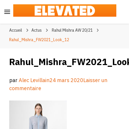
Elevated
#BeElevated
Accueil
Actus
Rahul Mishra AW 20/21
Rahul_Mishra_FW2021_Look_12
Rahul_Mishra_FW2021_Loo
par
Alec Levillain
24 mars 2020
Laisser un
sur
commentaire
Rahul_Mishra_FW2021_Look_12