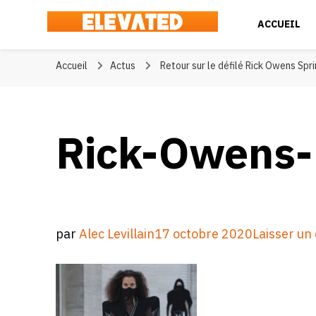
ACCUEIL
Elevated
#BeElevated
Accueil
Actus
Retour sur le défilé Rick Owens Sp
Rick-Owens
par
Alec Levillain
17 octobre 2020
Laisser u