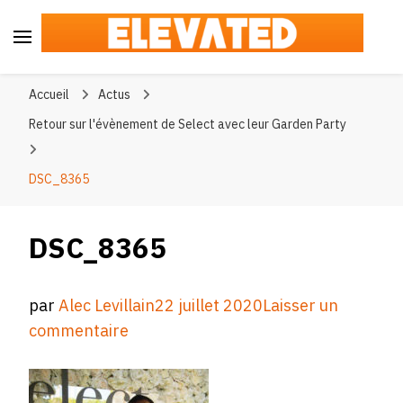
Elevated
#BeElevated
Accueil
Actus
Retour sur l'évènement de Select avec leur Garden Party
DSC_8365
DSC_8365
par
Alec Levillain
22 juillet 2020
Laisser un
sur
commentaire
DSC_8365