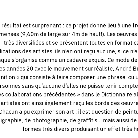
 résultat est surprenant : ce projet donne lieu à une 
menses (9,60m de large sur 4m de haut!). Les oeuvres
très diversifiées et se présentent toutes en format 
dications des artistes, ils n’en ont reçu aucune, si ce n’
sque s’organise comme un cadavre exquis. Ce mode de 
les années 20 avec le mouvement surréaliste, André Br
inition « qui consiste à faire composer une phrase, ou 
rsonnes sans qu’aucune d’elles ne puisse tenir compte 
s collaborations précédentes » dans le Dictionnaire a
 artistes ont ainsi également reçu les bords des oeuvre
Chacun a pu exprimer son art : il est question de peint
ligraphie, de photographie, de graffitis… mais aussi de 
formes très divers produisant un effet très 