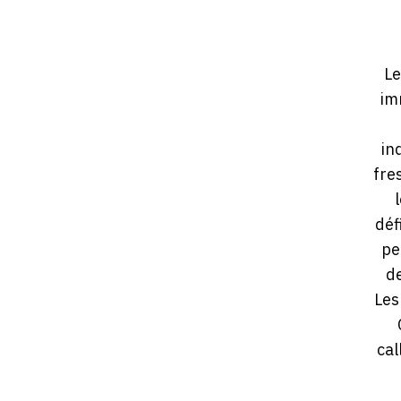
Le
im
in
fre
déf
pe
de
Les
cal