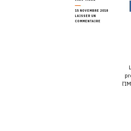
0
15 NOVEMBRE 2018
LAISSER UN
SUR
COMMENTAIRE
UN
ŒIL
OUVERT
SUR
LE
MONDE
ARABE
pr
l’I