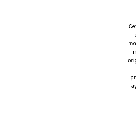
Ce
mou
m
ori
pr
ay