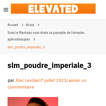
Elevated
#BeElevated
Accueil
Actus
Sous le Manteau vous étale sa panoplie de formules
aphrodisiaques
slm_poudre_imperiale_3
slm_poudre_imperiale_3
par
Alec Levillain
7 juillet 2021
Laisser un
sur
commentaire
slm_poudre_imperiale_3