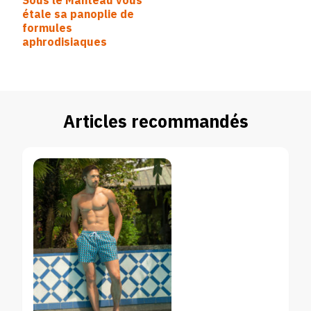
Sous le Manteau vous
d’article
étale sa panoplie de
formules
aphrodisiaques
Articles recommandés