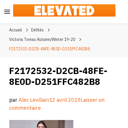
Elevated
#BeElevated
Accueil
Défilés
Victoria Tomas Autumn/Winter 19-20
F2172532-D2CB-48FE-8E0D-D251FFC482B8
F2172532-D2CB-48FE-
8E0D-D251FFC482B8
par
Alec Levillain
12 avril 2019
Laisser un
sur
commentaire
F2172532-
D2CB-